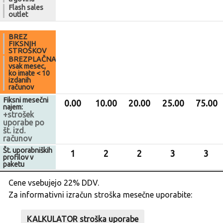
Flash sales
outlet
BREZ
FIKSNIH
STROŠKOV
BREZPLAČNA
vsak mesec,
ko imate < 10
izdanih
računov
Fiksni mesečni
0.00
10.00
20.00
25.00
75.00
najem:
+strošek
uporabe po
št. izd.
računov
Št. uporabniških
1
2
2
3
3
profilov v
paketu
Cene vsebujejo 22% DDV.
Za informativni izračun stroška mesečne uporabite:
KALKULATOR stroška uporabe