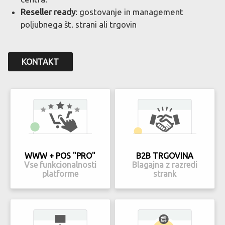
Reseller ready
: gostovanje in management
poljubnega št. strani ali trgovin
KONTAKT
WWW + POS "PRO"
B2B TRGOVINA
Vse funkcionalnosti
Blagajna z razredi
platforme
strank