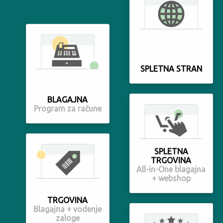
SPLETNA STRAN
BLAGAJNA
Program za račune
SPLETNA
TRGOVINA
All-in-One blagajna
+ webshop
TRGOVINA
Blagajna + vodenje
zaloge