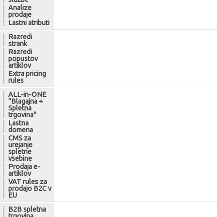
Analize
prodaje
Lastni atributi
Razredi
strank
Razredi
popustov
artiklov
Extra pricing
rules
ALL-in-ONE
"Blagajna +
Spletna
trgovina"
Lastna
domena
CMS za
urejanje
spletne
vsebine
Prodaja e-
artiklov
VAT rules za
prodajo B2C v
EU
B2B spletna
trgovina