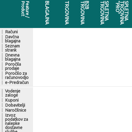
t
F
e
a
t
u
r
e
/
P
r
o
d
u
c
BLAGAJNA
TRGOVINA
A
B
2
B
T
R
G
O
V
I
N
TRGOVINA
SPLETNA
"
T
R
G
O
V
I
N
A
"
P
R
O
SPLETNA
Računi
Davčna
blagajna
Seznam
strank
Dnevna
blagajna
Poročila
prodaje
Poročilo za
računovodjo
e-Predračun
Vodenje
zaloge
Kuponi
Dobavitelji
Naročilnice
Izvoz
podatkov za
nalepke
dostavne
službe