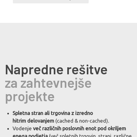
Napredne rešitve
za zahtevnejše
projekte
Spletna stran ali trgovina z izredno
hitrim
delovanjem
(cached & non-cached).
Vodenje
več različnih poslovnih enot
pod okriljem
enega podjetja
(več spletnih trgovin, strani, različne