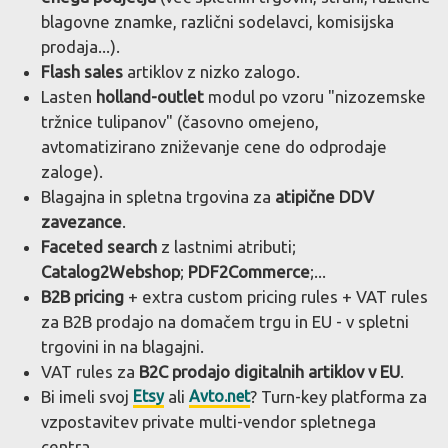
blagovne znamke, različni sodelavci, komisijska
prodaja...).
Flash sales
artiklov z nizko zalogo.
Lasten
holland-outlet
modul po vzoru "nizozemske
tržnice tulipanov" (časovno omejeno,
avtomatizirano zniževanje cene do odprodaje
zaloge).
Blagajna in spletna trgovina za
atipične DDV
zavezance
.
Faceted search
z lastnimi atributi;
Catalog2Webshop
;
PDF2Commerce
;...
B2B pricing
+ extra custom pricing rules + VAT rules
za B2B prodajo na domačem trgu in EU - v spletni
trgovini in na blagajni.
VAT rules za
B2C prodajo digitalnih artiklov v EU
.
Bi imeli svoj
Etsy
ali
Avto.net
? Turn-key platforma za
vzpostavitev private multi-vendor spletnega
centra.