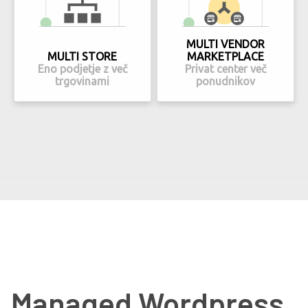
MULTI VENDOR
MULTI STORE
MARKETPLACE
Eno podjetje z več
Privat center več
trgovinami
ponudnikov
Managed Wordpress