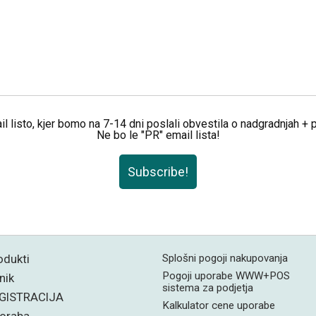
il listo, kjer bomo na 7-14 dni poslali obvestila o nadgradnjah +
Ne bo le "PR" email lista!
Subscribe!
odukti
Splošni pogoji nakupovanja
Pogoji uporabe WWW+POS
nik
sistema za podjetja
GISTRACIJA
Kalkulator cene uporabe