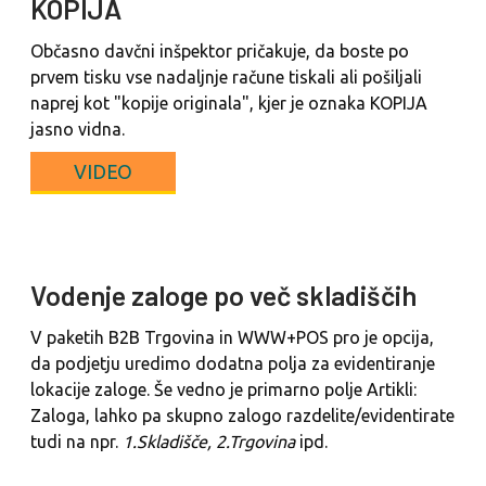
KOPIJA
Občasno davčni inšpektor pričakuje, da boste po
prvem tisku vse nadaljnje račune tiskali ali pošiljali
naprej kot "kopije originala", kjer je oznaka KOPIJA
jasno vidna.
VIDEO
Vodenje zaloge po več skladiščih
V paketih B2B Trgovina in WWW+POS pro je opcija,
da podjetju uredimo dodatna polja za evidentiranje
lokacije zaloge. Še vedno je primarno polje Artikli:
Zaloga, lahko pa skupno zalogo razdelite/evidentirate
tudi na npr.
1.Skladišče, 2.Trgovina
ipd.