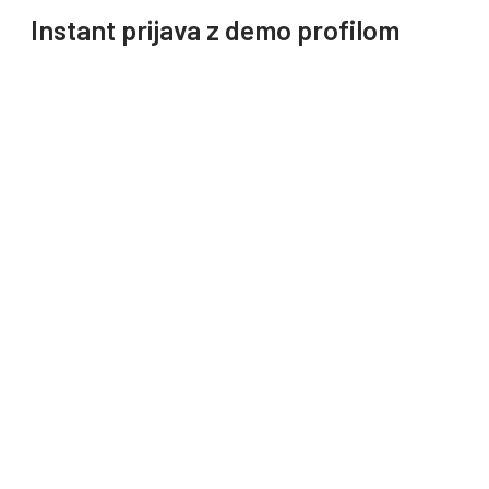
Instant prijava z demo profilom
Za lažji test zainteresiranih uporabnikov blagajne smo
naredili opcijo, da je obiskovalec z enim klikom
prijavljen kot DEMO uporabnik DEMO Blagajne ali
DEMO Trgovine, kjer si lahko pogleda in preizkusi
ozadje sistema.
V galerijo smo dodali nekaj slik, ki izpostavljajo
spremembe na obrazcih.