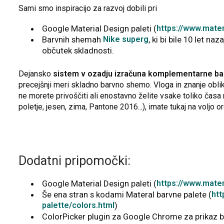
Sami smo inspiracijo za razvoj dobili pri
Google Material Design paleti (
https://www.mater
Barvnih shemah
Nike superg
, ki bi bile 10 let n
občutek skladnosti.
Dejansko
sistem v ozadju izračuna komplementarne ba
precejšnji meri skladno barvno shemo. Vloga in znanje oblik
ne morete privoščiti ali enostavno želite vsake toliko časa
poletje, jesen, zima, Pantone 2016...), imate tukaj na voljo 
Dodatni pripomočki:
Google Material Design paleti (
https://www.mater
Še ena stran s kodami Materal barvne palete (
htt
palette/colors.html
)
ColorPicker plugin za Google Chrome za prikaz ba