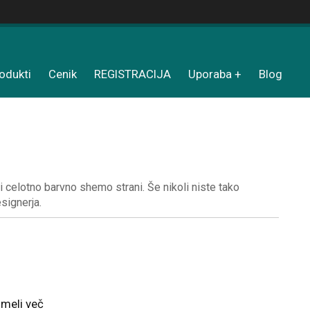
odukti
Cenik
REGISTRACIJA
Uporaba
Blog
 celotno barvno shemo strani. Še nikoli niste tako
signerja.
 imeli več