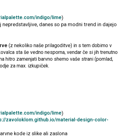
ialpalette.com/indigo/lime
)
azaj nepredstavljive, danes so pa modni trend in dajejo
rve
(z nekoliko naše prilagoditve) in s tem dobimo v
ovalca sta še vedno nesporna, vendar če si jih trenutno
 na hitro zamenjati barvno shemo vaše strani (pomlad,
orodje za max. izkupiček.
ialpalette.com/indigo/lime
)
p://zavoloklom.github.io/material-design-color-
rvne kode iz slike ali zaslona