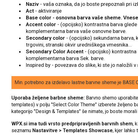
Naziv
- vaša oznaka, da jo boste prepoznali pri iz
Act
- aktiviranje
Base color - osnovna barva vaše sheme. Vnese
Accent color
- (opcijsko) kontrastna barva gled
komplementarna barva vaše osnovne barve.
Secondary color
- (opcijsko) sekundarna barva, ki
trgovini, stranski okvir uredniškega vmesnika...
Secondary Color Accent
- (opcijsko) kontrastna
komplementarna barva Sek. barve.
Inspired by - povezava do slike, ki ste jo naložili 
Min. potrebno za izdelavo lastne barvne sheme je BASE C
Uporaba željene barbne sheme:
Barvno shemo uporabite
templates) v polju "Select Color Theme" izberete željeno
kategorijo "Design & Templates" še nimate, jo boste morali u
WPX.si ima tudi vrsto predpripravljenih barvnih shem
, 
seznamu
Nastavitve > Templates Showcase
, kjer lahko