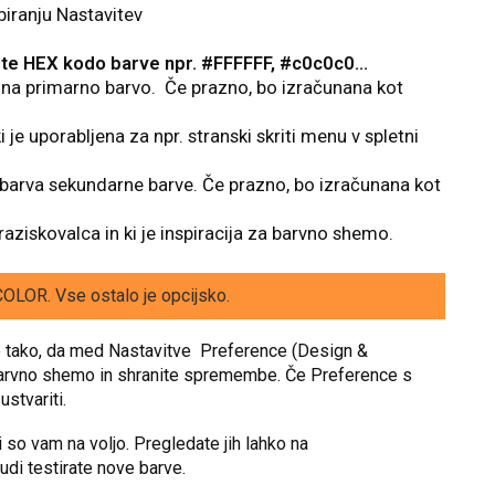
biranju Nastavitev
te HEX kodo barve npr. #FFFFFF, #c0c0c0...
e na primarno barvo. Če prazno, bo izračunana kot
 je uporabljena za npr. stranski skriti menu v spletni
 barva sekundarne barve. Če prazno, bo izračunana kot
v raziskovalca in ki je inspiracija za barvno shemo.
OLOR. Vse ostalo je opcijsko.
 tako, da med Nastavitve Preference (Design &
 barvno shemo in shranite spremembe. Če Preference s
stvariti.
ki so vam na voljo. Pregledate jih lahko na
 tudi testirate nove barve.