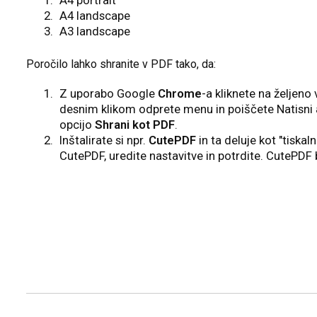
A4 portrait
A4 landscape
A3 landscape
Poročilo lahko shranite v PDF tako, da:
Z uporabo Google
Chrome
-a kliknete na željeno 
desnim klikom odprete menu in poiščete Natisni 
opcijo
Shrani kot PDF
.
Inštalirate si npr.
CutePDF
in ta deluje kot "tiskaln
CutePDF, uredite nastavitve in potrdite. CutePDF b