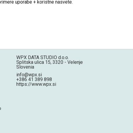
 primere uporabe + koristne nasvete.
WPX DATA STUDIO d.o.o.
Splitska ulica 15, 3320 - Velenje
Slovenia
info@wpx.si
+386 41 389 898
https://www.wpx.si
p