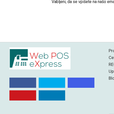
Vabljeni, da se vpišete na našo ema
Pr
Ce
RE
Up
Bl