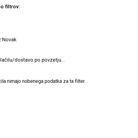
o filtrov:
ez Novak
ačilu/dostavo po povzetju...
čila nimajo nobenega podatka za ta filter.