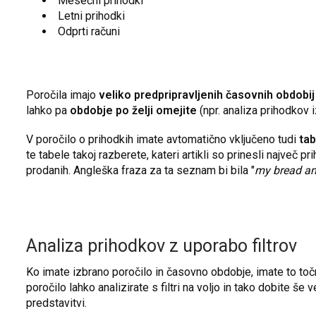
Mesečni prihodki
Letni prihodki
Odprti računi
Poročila imajo
veliko predpripravljenih časovnih obdobij
lahko pa
obdobje po želji omejite
(npr. analiza prihodkov 
V poročilo o prihodkih imate avtomatično vključeno tudi
tab
te tabele takoj razberete, kateri artikli so prinesli največ pri
prodanih. Angleška fraza za ta seznam bi bila "
my bread an
Analiza prihodkov z uporabo filtrov
Ko imate izbrano poročilo in časovno obdobje, imate to to
poročilo lahko analizirate s filtri na voljo in tako dobite še 
predstavitvi.