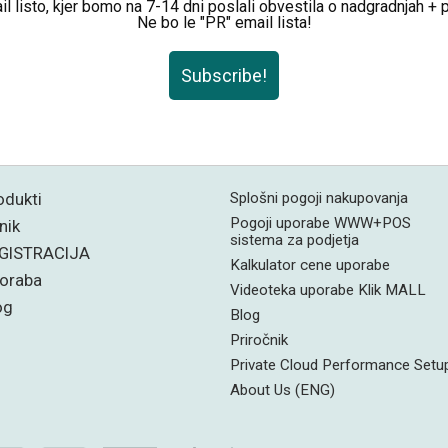
il listo, kjer bomo na 7-14 dni poslali obvestila o nadgradnjah +
Ne bo le "PR" email lista!
Subscribe!
odukti
Splošni pogoji nakupovanja
Pogoji uporabe WWW+POS
nik
sistema za podjetja
GISTRACIJA
Kalkulator cene uporabe
oraba
Videoteka uporabe Klik MALL
og
Blog
Priročnik
Private Cloud Performance Setu
About Us (ENG)