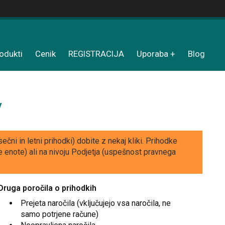
odukti
Cenik
REGISTRACIJA
Uporaba
Blog
v
ni in letni prihodki) dobite z nekaj kliki. Prihodke
e enote) ali na nivoju Podjetja (uspešnost pravnega
Druga poročila o prihodkih
Prejeta naročila (vključujejo vsa naročila, ne
samo potrjene račune)