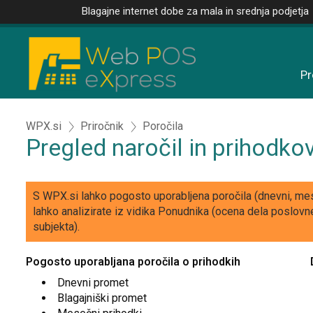
Blagajne internet dobe za mala in srednja podjetja
Pr
WPX.si
Priročnik
Poročila
Pregled naročil in prihodko
S WPX.si lahko pogosto uporabljena poročila (dnevni, meseč
lahko analizirate iz vidika Ponudnika (ocena dela poslovn
subjekta).
Pogosto uporabljana poročila o prihodkih
Dnevni promet
Blagajniški promet