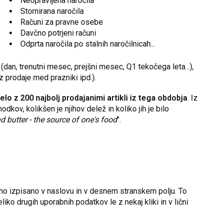
Neopravljena naročila
Stornirana naročila
Računi za pravne osebe
Davčno potrjeni računi
Odprta naročila po stalnih naročilnicah...
(dan, trenutni mesec, prejšni mesec, Q1 tekočega leta...),
iz prodaje med prazniki ipd.).
elo z 200 najbolj prodajanimi artikli iz tega obdobja
. Iz
hodkov, kolikšen je njihov delež in koliko jih je bilo
d butter
- the source of one's food
".
čno izpisano v naslovu in v desnem stranskem polju. To
veliko drugih uporabnih podatkov le z nekaj kliki in v lični