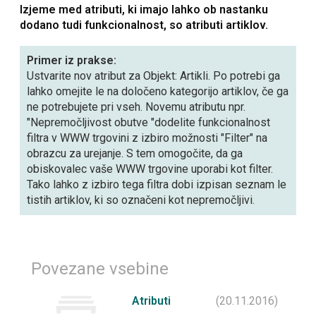
Izjeme med atributi, ki imajo lahko ob nastanku
dodano tudi funkcionalnost, so atributi artiklov.
Primer iz prakse:
Ustvarite nov atribut za Objekt: Artikli. Po potrebi ga
lahko omejite le na določeno kategorijo artiklov, če ga
ne potrebujete pri vseh. Novemu atributu npr.
"Nepremočljivost obutve "dodelite funkcionalnost
filtra v WWW trgovini z izbiro možnosti "Filter" na
obrazcu za urejanje. S tem omogočite, da ga
obiskovalec vaše WWW trgovine uporabi kot filter.
Tako lahko z izbiro tega filtra dobi izpisan seznam le
tistih artiklov, ki so označeni kot nepremočljivi.
Povezane vsebine
Atributi
(20.11.2016)