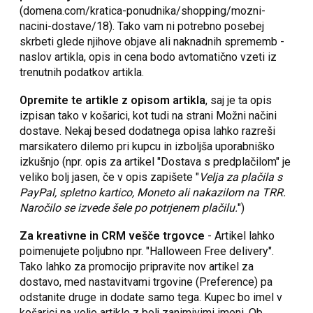
(domena.com/kratica-ponudnika/shopping/mozni-
nacini-dostave/18). Tako vam ni potrebno posebej
skrbeti glede njihove objave ali naknadnih sprememb -
naslov artikla, opis in cena bodo avtomatično vzeti iz
trenutnih podatkov artikla.
Opremite te artikle z opisom artikla
, saj je ta opis
izpisan tako v košarici, kot tudi na strani Možni načini
dostave. Nekaj besed dodatnega opisa lahko razreši
marsikatero dilemo pri kupcu in izboljša uporabniško
izkušnjo (npr. opis za artikel "Dostava s predplačilom" je
veliko bolj jasen, če v opis zapišete "
Velja za plačila s
PayPal, spletno kartico, Moneto ali nakazilom na TRR.
Naročilo se izvede šele po potrjenem plačilu.
")
Za kreativne in CRM vešče trgovce
- Artikel lahko
poimenujete poljubno npr. "Halloween Free delivery".
Tako lahko za promocijo pripravite nov artikel za
dostavo, med nastavitvami trgovine (Preference) pa
odstanite druge in dodate samo tega. Kupec bo imel v
košarici na voljo artikle z bolj zanimivimi imeni. Ob