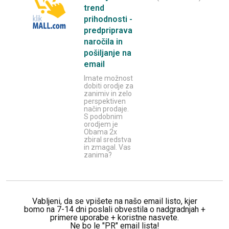
trend
prihodnosti -
predpriprava
naročila in
pošiljanje na
email
Imate možnost
dobiti orodje za
zanimiv in zelo
perspektiven
način prodaje.
S podobnim
orodjem je
Obama 2x
zbiral sredstva
in zmagal. Vas
zanima?
Vabljeni, da se vpišete na našo email listo, kjer
bomo na 7-14 dni poslali obvestila o nadgradnjah +
primere uporabe + koristne nasvete.
Ne bo le "PR" email lista!