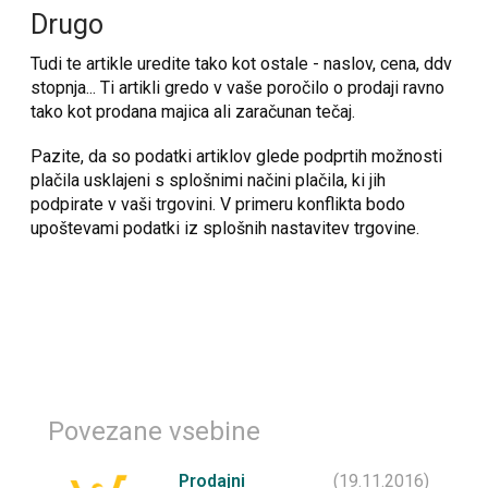
Drugo
Tudi te artikle uredite tako kot ostale - naslov, cena, ddv
stopnja... Ti artikli gredo v vaše poročilo o prodaji ravno
tako kot prodana majica ali zaračunan tečaj.
Pazite, da so podatki artiklov glede podprtih možnosti
plačila usklajeni s splošnimi načini plačila, ki jih
podpirate v vaši trgovini. V primeru konflikta bodo
upoštevami podatki iz splošnih nastavitev trgovine.
Povezane vsebine
Prodajni
(19.11.2016)