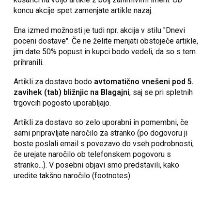
koncu akcije spet zamenjate artikle nazaj.
Ena izmed možnosti je tudi npr. akcija v stilu "Dnevi
poceni dostave". Če ne želite menjati obstoječe artikle,
jim date 50% popust in kupci bodo vedeli, da so s tem
prihranili.
Artikli za dostavo bodo
avtomatično vnešeni pod 5.
zavihek (tab) bližnjic na Blagajni
, saj se pri spletnih
trgovcih pogosto uporabljajo.
Artikli za dostavo so zelo uporabni in pomembni, če
sami pripravljate naročilo za stranko (po dogovoru ji
boste poslali email s povezavo do vseh podrobnosti;
če urejate naročilo ob telefonskem pogovoru s
stranko...). V posebni objavi smo predstavili, kako
uredite takšno naročilo (footnotes).