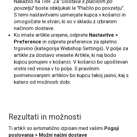
Nakazilo na TRR. Za "
Dostava s plačilom po
povzetju
" boste obkljukali le "Plačilo po povzetju".
S temi nastavitvami usmerjate kupca v košarici in
omogočate le stvari, ki so v skladu z izbranim
načinom dostave.
Ko imate artikle urejene, odprete
Nastavitve >
Preference
in odprete preference za spletno
trgovino (kategorija Webshop Settings). V polje za
artikle za dostavo vnesete Artikle, ki naj bodo
kupcu ponujeni v košarici. V košarici bo upoštevan
vrstni red vnosa v to polje. S pravilnim
poimenovanjem artiklov bo kupcu takoj jasno, kaj s
katero od možnosti dobi.
Rezultati in možnosti
Ti artikli so avtomatično izpisani med vašimi
Pogoji
poslovanja > Možni načini dostave