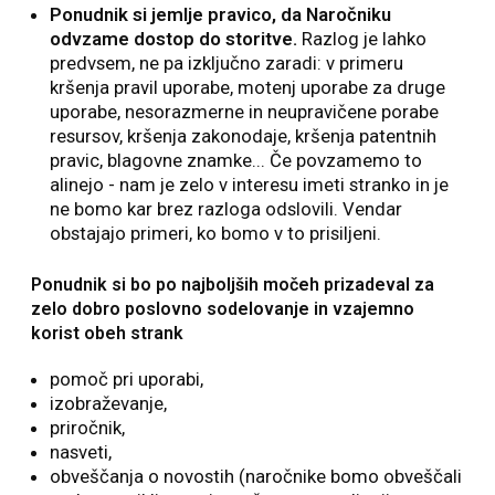
Ponudnik si jemlje pravico, da Naročniku
odvzame dostop do storitve.
Razlog je lahko
predvsem, ne pa izključno zaradi: v primeru
kršenja pravil uporabe, motenj uporabe za druge
uporabe, nesorazmerne in neupravičene porabe
resursov, kršenja zakonodaje, kršenja patentnih
pravic, blagovne znamke... Če povzamemo to
alinejo - nam je zelo v interesu imeti stranko in je
ne bomo kar brez razloga odslovili. Vendar
obstajajo primeri, ko bomo v to prisiljeni.
Ponudnik si bo po najboljših močeh prizadeval za
zelo dobro poslovno sodelovanje in vzajemno
korist obeh strank
pomoč pri uporabi,
izobraževanje,
priročnik,
nasveti,
obveščanja o novostih (naročnike bomo obveščali