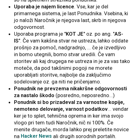
Uporaba je najem licence
. Vse, kar je del
primarnega sistema, je last Ponudnika. Vsebina, ki
jo naloži Naročnik je njegova last, skrb in njegova
odgovornost.
Uporaba programa je "
KOT JE
" oz. po ang. "
AS-
IS
". Če vam kakšna stvar ne ustreza, lahko oddate
prošnjo za pomoč, nadgradnjo, ... če je izvedljivo
in bomo utegnili, bomo stvar uredili. Če vam
storitev ali kaj drugega ne ustreza in je za vas tako
moteče, da pod takšnimi pogoji ne morete
uporabljati storitve, najbolje da zaključimo
sodelovanje oz. ga niti ne pričenjamo.
Ponudnik ne prevzema nikakršne odgovornosti
za nastalo škodo
(posredno, neposredno...)
Ponudnik si bo prizadeval za varnostne kopije,
nemoteno delovanje, varnost podatkov
... vendar
ker je to splet, tehnična oprema in ker ima svojo
vlogo pri tem tudi Naročnik, nič ni 100%. Če
menite drugače, morda lahko prej preletite novice
na
Hacker News
ali drugih sorodnih portalih.