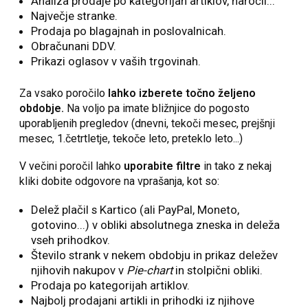
Analiza prodaje po kategorijah artiklov, naročil...
Največje stranke.
Prodaja po blagajnah in poslovalnicah.
Obračunani DDV.
Prikazi oglasov v vaših trgovinah.
Za vsako poročilo
lahko izberete točno željeno
obdobje.
Na voljo pa imate bližnjice do pogosto
uporabljenih pregledov (dnevni, tekoči mesec, prejšnji
mesec, 1.četrtletje, tekoče leto, preteklo leto...)
V večini poročil lahko
uporabite filtre
in tako z nekaj
kliki dobite odgovore na vprašanja, kot so:
Delež plačil s Kartico (ali PayPal, Moneto,
gotovino...) v obliki absolutnega zneska in deleža
vseh prihodkov.
Število strank v nekem obdobju in prikaz deležev
njihovih nakupov v
Pie-chart
in stolpični obliki.
Prodaja po kategorijah artiklov.
Najbolj prodajani artikli in prihodki iz njihove