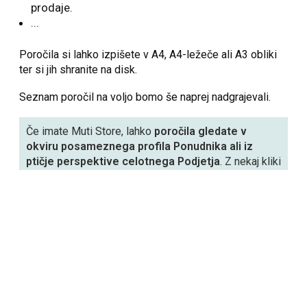
prodaje.
...
Poročila si lahko izpišete v A4, A4-ležeče ali A3 obliki
ter si jih shranite na disk.
Seznam poročil na voljo bomo še naprej nadgrajevali.
Če imate Muti Store, lahko
poročila gledate v
okviru posameznega profila Ponudnika ali iz
ptičje perspektive celotnega Podjetja
. Z nekaj kliki
lahko vidite, katera poslovna enota vas preživlja.