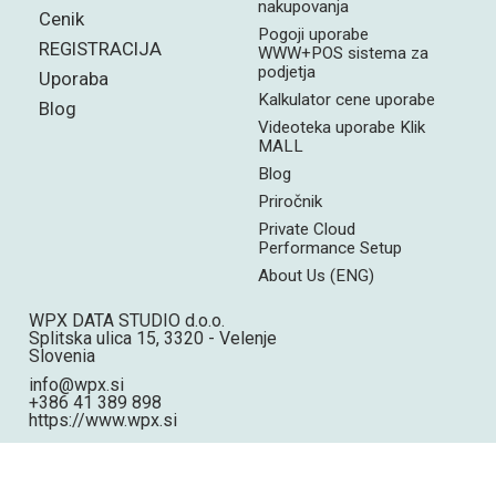
nakupovanja
Cenik
Pogoji uporabe
REGISTRACIJA
WWW+POS sistema za
podjetja
Uporaba
Kalkulator cene uporabe
Blog
Videoteka uporabe Klik
MALL
Blog
Priročnik
Private Cloud
Performance Setup
About Us (ENG)
WPX DATA STUDIO d.o.o.
Splitska ulica 15, 3320 - Velenje
Slovenia
info@wpx.si
+386 41 389 898
https://www.wpx.si