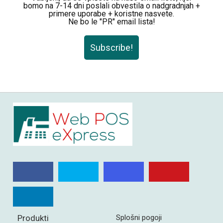
bomo na 7-14 dni poslali obvestila o nadgradnjah +
primere uporabe + koristne nasvete.
Ne bo le "PR" email lista!
Subscribe!
Produkti
Splošni pogoji