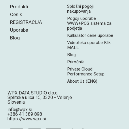
Produkti
Splošni pogoji
nakupovanja
Cenik
Pogoji uporabe
REGISTRACIJA
WWW+POS sistema za
podjetja
Uporaba
Kalkulator cene uporabe
Blog
Videoteka uporabe Klik
MALL
Blog
Priročnik
Private Cloud
Performance Setup
About Us (ENG)
WPX DATA STUDIO d.o.o.
Splitska ulica 15, 3320 - Velenje
Slovenia
info@wpx.si
+386 41 389 898
https://www.wpx.si