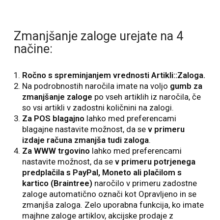
Zmanjšanje zaloge urejate na 4
načine:
Ročno s spreminjanjem vrednosti Artikli::Zaloga.
Na podrobnostih naročila imate na voljo
gumb za
zmanjšanje zaloge
po vseh artiklih iz naročila, če
so vsi artikli v zadostni količnini na zalogi.
Za POS blagajno
lahko med preferencami
blagajne nastavite možnost, da se
v primeru
izdaje računa zmanjša tudi zaloga
.
Za WWW trgovino
lahko med preferencami
nastavite možnost, da se
v primeru potrjenega
predplačila s PayPal, Moneto ali plačilom s
kartico (Braintree)
naročilo v primeru zadostne
zaloge automatično označi kot Opravljeno in se
zmanjša zaloga. Zelo uporabna funkcija, ko imate
majhne zaloge artiklov, akcijske prodaje z