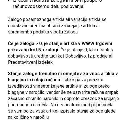
Izračun vrednosti zaloge in s tem podporo
računovodskemu delu poslovanja
Zalogo posameznega artikla ali variacije artikla se
enostavno uredi na obracu za urejanje artikla s
spremembo podatka v polju Zaloga.
Če je zaloga > 0, je stanje artikla v WWW trgovini
prikazano kot Na zalogi.
Če je stanje 0, lahko status
dobavljivosti uredite tudi kot Dobavljivo, Iz prodaje ali
Predstavitveni izdelek.
Stanje zaloge trenutno ni omejitev za vnos artikla v
blagajno in izdajo računa.
Lahko pa za preizkus
izvedljivosti vnesete željene artikle in zaloge preko
blagajne v naročilo, vendar še ne ustvarite računa ampak
začasno shranite naročilo in odprete obrazec za urejanje
podrobnosti naročila. Na desni strani med pripomočki
se vam bo za vsak artikel izpisalo stanje zaloge glede
na količino v naročilu.