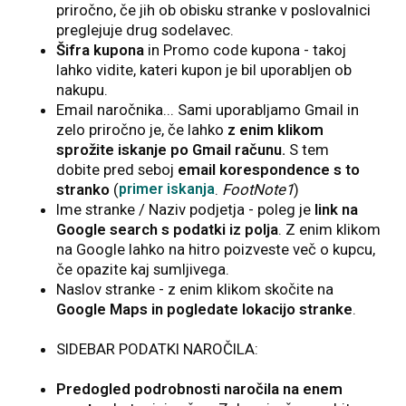
priročno, če jih ob obisku stranke v poslovalnici
preglejuje drug sodelavec.
Šifra kupona
in Promo code kupona - takoj
lahko vidite, kateri kupon je bil uporabljen ob
nakupu.
Email naročnika... Sami uporabljamo Gmail in
zelo priročno je, če lahko
z enim klikom
sprožite iskanje po Gmail računu.
S tem
dobite pred seboj
email korespondence s to
stranko
(
primer iskanja
.
FootNote1
)
Ime stranke / Naziv podjetja - poleg je
link na
Google search s podatki iz polja
. Z enim klikom
na Google lahko na hitro poizveste več o kupcu,
če opazite kaj sumljivega.
Naslov stranke - z enim klikom skočite na
Google Maps in pogledate lokacijo stranke
.
SIDEBAR PODATKI NAROČILA:
Predogled podrobnosti naročila na enem