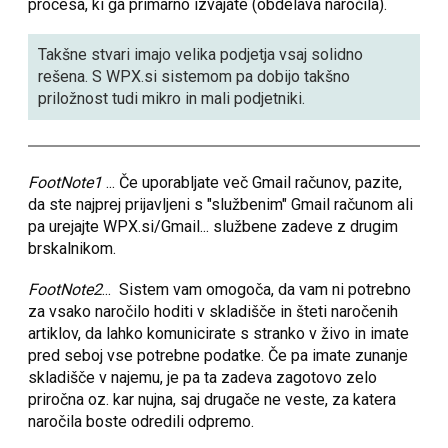
procesa, ki ga primarno izvajate (obdelava naročila).
Takšne stvari imajo velika podjetja vsaj solidno
rešena. S WPX.si sistemom pa dobijo takšno
priložnost tudi mikro in mali podjetniki.
FootNote1
... Če uporabljate več Gmail računov, pazite,
da ste najprej prijavljeni s "službenim" Gmail računom ali
pa urejajte WPX.si/Gmail... službene zadeve z drugim
brskalnikom.
FootNote2
... Sistem vam omogoča, da vam ni potrebno
za vsako naročilo hoditi v skladišče in šteti naročenih
artiklov, da lahko komunicirate s stranko v živo in imate
pred seboj vse potrebne podatke. Če pa imate zunanje
skladišče v najemu, je pa ta zadeva zagotovo zelo
priročna oz. kar nujna, saj drugače ne veste, za katera
naročila boste odredili odpremo.