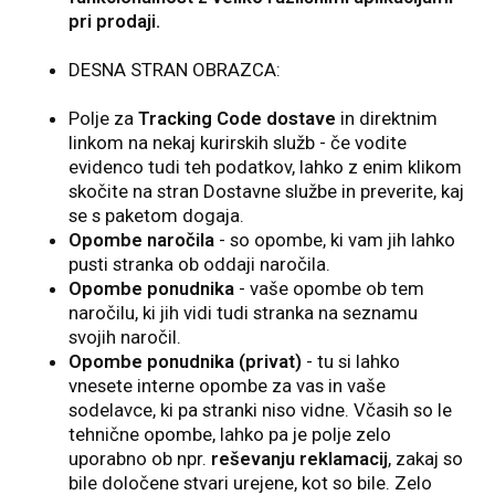
pri prodaji.
DESNA STRAN OBRAZCA:
Polje za
Tracking Code dostave
in direktnim
linkom na nekaj kurirskih služb - če vodite
evidenco tudi teh podatkov, lahko z enim klikom
skočite na stran Dostavne službe in preverite, kaj
se s paketom dogaja.
Opombe naročila
- so opombe, ki vam jih lahko
pusti stranka ob oddaji naročila.
Opombe ponudnika
- vaše opombe ob tem
naročilu, ki jih vidi tudi stranka na seznamu
svojih naročil.
Opombe ponudnika (privat)
- tu si lahko
vnesete interne opombe za vas in vaše
sodelavce, ki pa stranki niso vidne. Včasih so le
tehnične opombe, lahko pa je polje zelo
uporabno ob npr.
reševanju reklamacij
, zakaj so
bile določene stvari urejene, kot so bile. Zelo