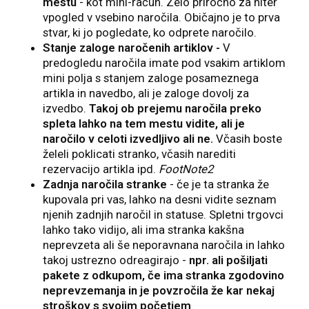
mestu
- kot mini-račun. Zelo priročno za hiter
vpogled v vsebino naročila. Običajno je to prva
stvar, ki jo pogledate, ko odprete naročilo.
Stanje zaloge naročenih artiklov -
V
predogledu naročila imate pod vsakim artiklom
mini polja s stanjem zaloge posameznega
artikla in navedbo, ali je zaloge dovolj za
izvedbo.
Takoj ob prejemu naročila preko
spleta lahko na tem mestu vidite, ali je
naročilo v celoti izvedljivo ali ne.
Včasih boste
želeli poklicati stranko, včasih narediti
rezervacijo artikla ipd.
FootNote2
Zadnja naročila stranke
- če je ta stranka že
kupovala pri vas, lahko na desni vidite seznam
njenih zadnjih naročil in statuse. Spletni trgovci
lahko tako vidijo, ali ima stranka kakšna
neprevzeta ali še neporavnana naročila in lahko
takoj ustrezno odreagirajo -
npr. ali pošiljati
pakete z odkupom, če ima stranka zgodovino
neprevzemanja in je povzročila že kar nekaj
stroškov s svojim početjem
.