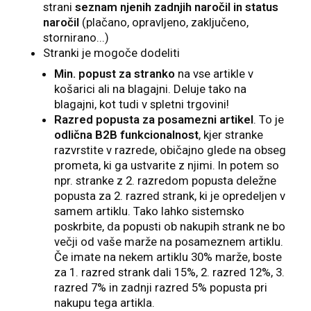
strani
seznam njenih zadnjih naročil in status
naročil
(plačano, opravljeno, zaključeno,
stornirano...)
Stranki je mogoče dodeliti
Min. popust za stranko
na vse artikle v
košarici ali na blagajni. Deluje tako na
blagajni, kot tudi v spletni trgovini!
Razred popusta za posamezni artikel
. To je
odlična B2B funkcionalnost
, kjer stranke
razvrstite v razrede, običajno glede na obseg
prometa, ki ga ustvarite z njimi. In potem so
npr. stranke z 2. razredom popusta deležne
popusta za 2. razred strank, ki je opredeljen v
samem artiklu. Tako lahko sistemsko
poskrbite, da popusti ob nakupih strank ne bo
večji od vaše marže na posameznem artiklu.
Če imate na nekem artiklu 30% marže, boste
za 1. razred strank dali 15%, 2. razred 12%, 3.
razred 7% in zadnji razred 5% popusta pri
nakupu tega artikla.