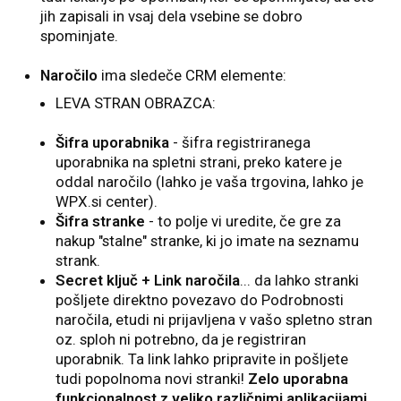
jih zapisali in vsaj dela vsebine se dobro
spominjate.
Naročilo
ima sledeče CRM elemente:
LEVA STRAN OBRAZCA:
Šifra uporabnika
- šifra registriranega
uporabnika na spletni strani, preko katere je
oddal naročilo (lahko je vaša trgovina, lahko je
WPX.si center).
Šifra stranke
- to polje vi uredite, če gre za
nakup "stalne" stranke, ki jo imate na seznamu
strank.
Secret ključ + Link naročila
... da lahko stranki
pošljete direktno povezavo do Podrobnosti
naročila, etudi ni prijavljena v vašo spletno stran
oz. sploh ni potrebno, da je registriran
uporabnik. Ta link lahko pripravite in pošljete
tudi popolnoma novi stranki!
Zelo uporabna
funkcionalnost z veliko različnimi aplikacijami