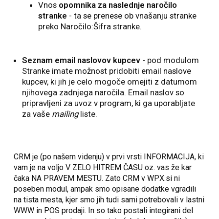
Vnos
opomnika za naslednje naročilo
stranke
- ta se prenese ob vnašanju stranke
preko Naročilo:Šifra stranke.
Seznam email naslovov kupcev
- pod modulom
Stranke imate možnost pridobiti email naslove
kupcev, ki jih je celo mogoče omejiti z datumom
njihovega zadnjega naročila. Email naslov so
pripravljeni za uvoz v program, ki ga uporabljate
za vaše
mailing
liste.
CRM je (po našem videnju) v prvi vrsti INFORMACIJA, ki
vam je na voljo V ZELO HITREM ČASU oz. vas že kar
čaka NA PRAVEM MESTU. Zato CRM v WPX.si ni
poseben modul, ampak smo opisane dodatke vgradili
na tista mesta, kjer smo jih tudi sami potrebovali v lastni
WWW in POS prodaji. In so tako postali integirani del