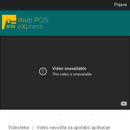
Prijava
Video: Prikaz procesa "Kako nastane račun" in kako lahko
spremljate podatke pri pripravi računa
Videoteka
Video navodila za uporabo aplikacije