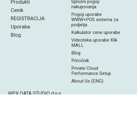
Produkti
Splošni pogoji
nakupovanja
Cenik
Pogoji uporabe
REGISTRACIJA
WWW+POS sistema za
podjetja
Uporaba
Kalkulator cene uporabe
Blog
Videoteka uporabe Klik
MALL
Blog
Priročnik
Private Cloud
Performance Setup
About Us (ENG)
WPX DATA STUDIO d.o.o.
Splitska ulica 15, 3320 - Velenje
Slovenia
info@wpx.si
+386 41 389 898
https://www.wpx.si