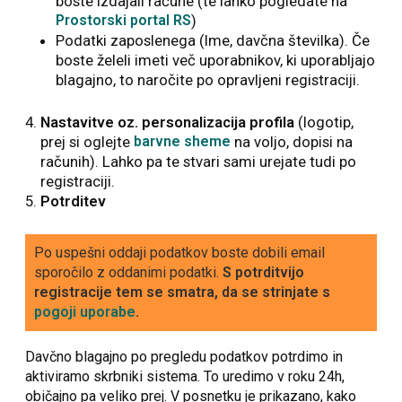
boste izdajali račune (te lahko pogledate na
Prostorski portal RS
)
Podatki zaposlenega (Ime, davčna številka). Če
boste želeli imeti več uporabnikov, ki uporabljajo
blagajno, to naročite po opravljeni registraciji.
Nastavitve oz. personalizacija profila
(logotip,
prej si oglejte
barvne sheme
na voljo, dopisi na
računih). Lahko pa te stvari sami urejate tudi po
registraciji.
Potrditev
Po uspešni oddaji podatkov boste dobili email
sporočilo z oddanimi podatki.
S potrditvijo
registracije tem se smatra, da se strinjate s
pogoji uporabe
.
Davčno blagajno po pregledu podatkov potrdimo in
aktiviramo skrbniki sistema. To uredimo v roku 24h,
običajno pa veliko prej. V posnetku je prikazano, kako