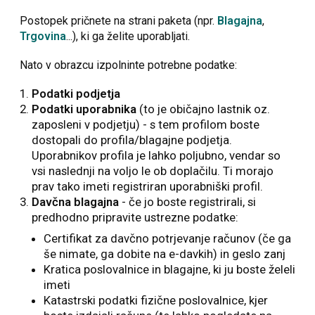
Postopek pričnete na strani paketa (npr.
Blagajna
,
Trgovina
...), ki ga želite uporabljati.
Nato v obrazcu izpolninte potrebne podatke:
Podatki podjetja
Podatki uporabnika
(to je običajno lastnik oz.
zaposleni v podjetju) - s tem profilom boste
dostopali do profila/blagajne podjetja.
Uporabnikov profila je lahko poljubno, vendar so
vsi naslednji na voljo le ob doplačilu. Ti morajo
prav tako imeti registriran uporabniški profil.
Davčna blagajna
- če jo boste registrirali, si
predhodno pripravite ustrezne podatke:
Certifikat za davčno potrjevanje računov (če ga
še nimate, ga dobite na e-davkih) in geslo zanj
Kratica poslovalnice in blagajne, ki ju boste želeli
imeti
Katastrski podatki fizične poslovalnice, kjer