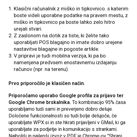
Klasični računalnik z miško in tipkovnico. s katerim
boste videli uporabne podatke na pravem mestu, z
miško in tipkovnico pa boste lahko zelo hitro
urejali stvari.
Z zaslonom na dotik za tiste, ki želite tako
uporabljati POS blagajno in imate dobro urejene
nastavitve blagajne in pogoste artikle.
V pripravi je tudi mobilna verzija, ki pa bo
namenjena predvsem enostavnemu izdajanju
računov (npr. na terenu).
Prvo priporočilo je klasičen način.
Priporočamo uporabo Google profila za prijavo ter
Google Chrome brskalnika.
To kombinacijo 95% časa
uporabljamo tudi sami in preverjeno dobro deluje.
Določene funkcionalnosti so tudi bolje delujoče, če
uporabljate WPX.si in ste hkrati prijavljeni v GMail, ki ga
uporabljate za podjetje in komunikacijo s strankami.
Najboljši in najlepši izvoz v PDF je Chrome-ov "Shrani