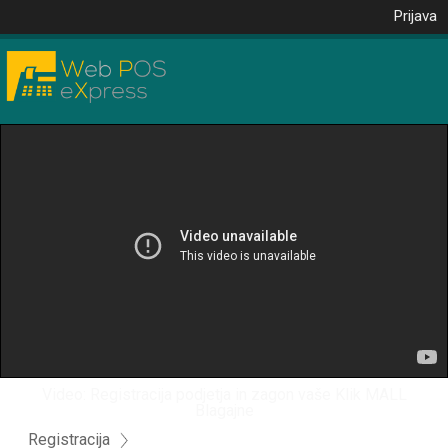
Prijava
Video: Registracija podjetja in zagon vaše Klik MALL
Blagajne
Registracija