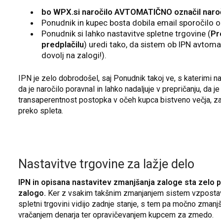
bo WPX.si naročilo AVTOMATIČNO označil naro
Ponudnik in kupec bosta dobila email sporočilo o
Ponudnik si lahko nastavitve spletne trgovine (
Pr
predplačilu
) uredi tako, da sistem ob IPN avtoma
dovolj na zalogi!).
IPN je zelo dobrodošel, saj Ponudnik takoj ve, s katerimi na
da je naročilo poravnal in lahko nadaljuje v prepričanju, da 
transaperentnost postopka v očeh kupca bistveno večja, zau
preko spleta.
Nastavitve trgovine za lažje delo
IPN in opisana nastavitev zmanjšanja zaloge sta zelo 
zalogo.
Ker z vsakim takšnim zmanjanjem sistem vzpostavi 
spletni trgovini vidijo zadnje stanje, s tem pa močno zma
vračanjem denarja ter opravičevanjem kupcem za zmedo.