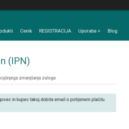
odukti
Cenik
REGISTRACIJA
Uporaba
Blog
n (IPN)
kojšnjega zmanjšanja zaloge.
rgovec in kupec takoj dobita email o potrjenem plačilu