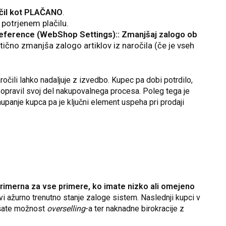
čil kot PLAČANO
.
 potrjenem plačilu.
eference (WebShop Settings):: Zmanjšaj zalogo ob
tično zmanjša zalogo artiklov iz naročila (če je vseh
ročili lahko nadaljuje z izvedbo. Kupec pa dobi potrdilo,
je opravil svoj del nakupovalnega procesa. Poleg tega je
panje kupca pa je ključni element uspeha pri prodaji
primerna za vse primere, ko imate nizko ali omejeno
ažurno trenutno stanje zaloge sistem. Naslednji kupci v
njšate možnost
overselling
-a ter naknadne birokracije z