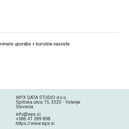
 primere uporabe + koristne nasvete.
WPX DATA STUDIO d.o.o.
Splitska ulica 15, 3320 - Velenje
Slovenia
info@wpx.si
+386 41 389 898
https://www.wpx.si