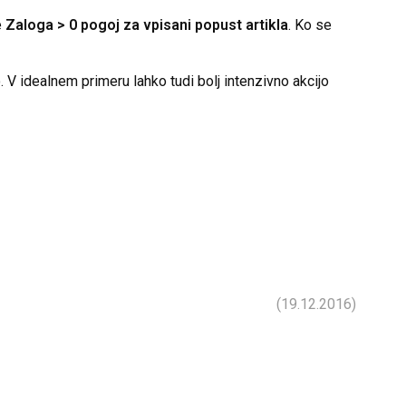
e
Zaloga > 0 pogoj za vpisani popust artikla
. Ko se
 V idealnem primeru lahko tudi bolj intenzivno akcijo
(19.12.2016)