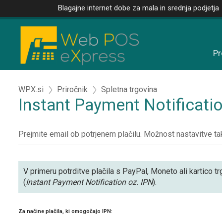
Blagajne internet dobe za mala in srednja podjetja
Pr
WPX.si
Priročnik
Spletna trgovina
Instant Payment Notificatio
Prejmite email ob potrjenem plačilu. Možnost nastavitve ta
V primeru potrditve plačila s PayPal, Moneto ali kartico t
(
Instant Payment Notification oz. IPN
).
Za načine plačila, ki omogočajo IPN: