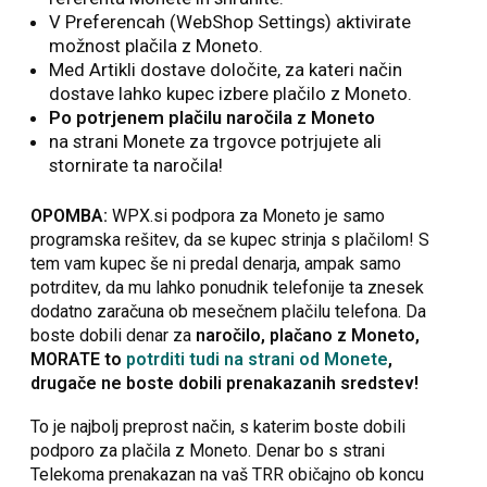
V Preferencah (WebShop Settings) aktivirate
možnost plačila z Moneto.
Med Artikli dostave določite, za kateri način
dostave lahko kupec izbere plačilo z Moneto.
Po potrjenem plačilu naročila z Moneto
na strani Monete za trgovce potrjujete ali
stornirate ta naročila!
OPOMBA:
WPX.si podpora za Moneto je samo
programska rešitev, da se kupec strinja s plačilom! S
tem vam kupec še ni predal denarja, ampak samo
potrditev, da mu lahko ponudnik telefonije ta znesek
dodatno zaračuna ob mesečnem plačilu telefona. Da
boste dobili denar za
naročilo, plačano z Moneto,
MORATE to
potrditi tudi na strani od Monete
,
drugače ne boste dobili prenakazanih sredstev!
To je najbolj preprost način, s katerim boste dobili
podporo za plačila z Moneto. Denar bo s strani
Telekoma prenakazan na vaš TRR običajno ob koncu