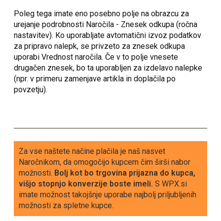
Poleg tega imate eno posebno polje na obrazcu za
urejanje podrobnosti Naročila - Znesek odkupa (ročna
nastavitev). Ko uporabljate avtomatični izvoz podatkov
za pripravo nalepk, se privzeto za znesek odkupa
uporabi Vrednost naročila. Če v to polje vnesete
drugačen znesek, bo ta uporabljen za izdelavo nalepke
(npr. v primeru zamenjave artikla in doplačila po
povzetju).
Za vse naštete načine plačila je naš nasvet
Naročnikom, da omogočijo kupcem čim širši nabor
možnosti.
Bolj kot bo trgovina prijazna do kupca,
višjo stopnjo konverzije boste imeli.
S WPX.si
imate možnost takojšnje uporabe najbolj priljubljenih
možnosti za spletne kupce.