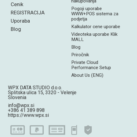
nakupovanja
Cenik
Pogoji uporabe
REGISTRACIJA
WWW+POS sistema za
podjetja
Uporaba
Kalkulator cene uporabe
Blog
Videoteka uporabe Klik
MALL
Blog
Priročnik
Private Cloud
Performance Setup
About Us (ENG)
WPX DATA STUDIO d.o.o.
Splitska ulica 15, 3320 - Velenje
Slovenia
info@wpx.si
+386 41 389 898
https://www.wpx.si