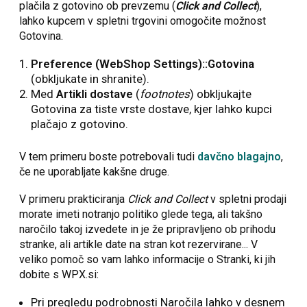
plačila z gotovino ob prevzemu (
Click and Collect
),
lahko kupcem v spletni trgovini omogočite možnost
Gotovina.
Preference (WebShop Settings)::Gotovina
(obkljukate in shranite).
Med
Artikli dostave
(
footnotes
) obkljukajte
Gotovina za tiste vrste dostave, kjer lahko kupci
plačajo z gotovino.
V tem primeru boste potrebovali tudi
davčno blagajno
,
če ne uporabljate kakšne druge.
V primeru prakticiranja
Click and Collect
v spletni prodaji
morate imeti notranjo politiko glede tega, ali takšno
naročilo takoj izvedete in je že pripravljeno ob prihodu
stranke, ali artikle date na stran kot rezervirane... V
veliko pomoč so vam lahko informacije o Stranki, ki jih
dobite s WPX.si:
Pri pregledu podrobnosti Naročila lahko v desnem