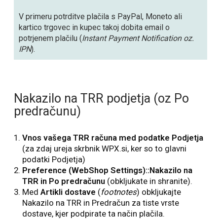
V primeru potrditve plačila s PayPal, Moneto ali
kartico trgovec in kupec takoj dobita email o
potrjenem plačilu (
Instant Payment Notification oz.
IPN
).
Nakazilo na TRR podjetja (oz Po
predračunu)
Vnos vašega TRR računa med podatke Podjetja
(za zdaj ureja skrbnik WPX.si, ker so to glavni
podatki Podjetja)
Preference (WebShop Settings)::Nakazilo na
TRR in Po predračunu
(obkljukate in shranite).
Med
Artikli dostave
(
footnotes
) obkljukajte
Nakazilo na TRR in Predračun za tiste vrste
dostave, kjer podpirate ta način plačila.