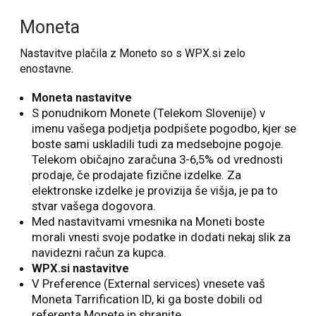
Moneta
Nastavitve plačila z Moneto so s WPX.si zelo
enostavne.
Moneta nastavitve
S ponudnikom Monete (Telekom Slovenije) v
imenu vašega podjetja podpišete pogodbo, kjer se
boste sami uskladili tudi za medsebojne pogoje.
Telekom običajno zaračuna 3-6,5% od vrednosti
prodaje, če prodajate fizične izdelke. Za
elektronske izdelke je provizija še višja, je pa to
stvar vašega dogovora.
Med nastavitvami vmesnika na Moneti boste
morali vnesti svoje podatke in dodati nekaj slik za
navidezni račun za kupca.
WPX.si nastavitve
V Preference (External services) vnesete vaš
Moneta Tarrification ID, ki ga boste dobili od
referenta Monete in shranite.