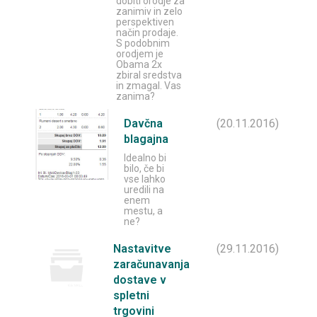
dobiti orodje za
zanimiv in zelo
perspektiven
način prodaje.
S podobnim
orodjem je
Obama 2x
zbiral sredstva
in zmagal. Vas
zanima?
Davčna
(20.11.2016)
blagajna
Idealno bi
bilo, če bi
vse lahko
uredili na
enem
mestu, a
ne?
Nastavitve
(29.11.2016)
zaračunavanja
dostave v
spletni
trgovini