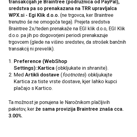
transakcijah je Braintree (podružnica od PayPal),
sredstva pa so prenakazana na TRR upravljalca
WPX.si - Egi Klik d.o.o.
(ne trgovca, ker Braintree
trenutno še ne omogoča tega). Prejeta sredstva
Braintree 2x/teden prenakaže na EGI klik d.o.o, EGI Klik
d.o.o. pa jih po dogovorjeni periodi prenakazuje
trgovcem (glede na višino sredstev, da strošek bančnih
transakcij ni prevelik).
Preference (WebShop
Settings)::Kartica
(obkljukate in shranite).
Med
Artikli dostave
(
footnotes
) obkljukajte
Kartica za tiste vrste dostave, kjer lahko kupci
plačajo s Kartico.
Ta možnost je ponujena le Naročnikom plačljivih
paketov, ker
že sama provizija Braintree znaša cca.
3.00%
.