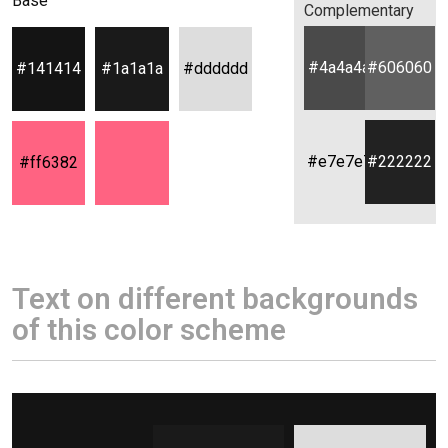
Base
Complementary
#4a4a4a
#606060
#141414
#1a1a1a
#dddddd
#e7e7e7
#222222
#ff6382
Text on different backgrounds
of this color scheme